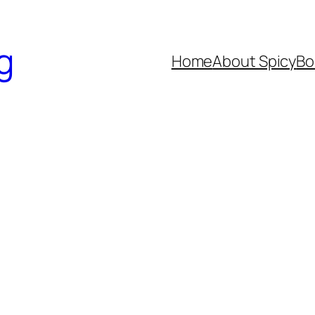
g
Home
About Spicy
Bo