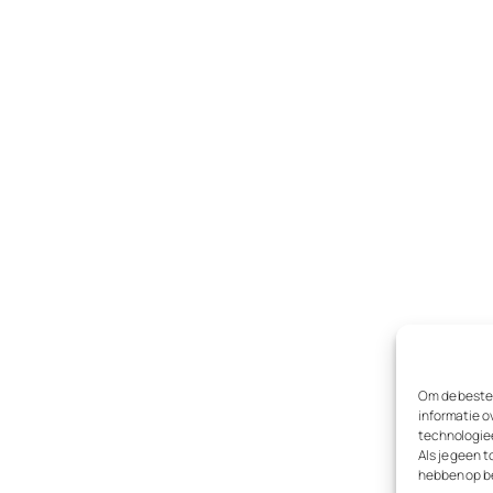
Om de beste 
informatie o
technologieë
Als je geen 
hebben op b