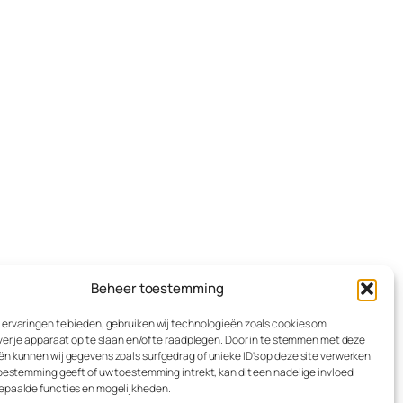
Beheer toestemming
ervaringen te bieden, gebruiken wij technologieën zoals cookies om
ver je apparaat op te slaan en/of te raadplegen. Door in te stemmen met deze
n kunnen wij gegevens zoals surfgedrag of unieke ID's op deze site verwerken.
toestemming geeft of uw toestemming intrekt, kan dit een nadelige invloed
epaalde functies en mogelijkheden.