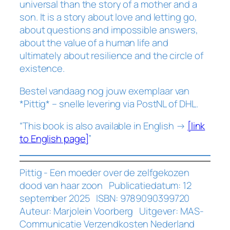
universal than the story of a mother and a
e
son. It is a story about love and letting go,
l
about questions and impossible answers,
f
about the value of a human life and
g
ultimately about resilience and the circle of
e
existence.
k
o
Bestel vandaag nog jouw exemplaar van
z
*Pittig* – snelle levering via PostNL of DHL.
e
n
“This book is also available in English →
[link
d
to English page]
”
o
o
Pittig - Een moeder over de zelfgekozen
d
dood van haar zoon Publicatiedatum: 12
v
september 2025 ISBN: 9789090399720
a
Auteur: Marjolein Voorberg Uitgever: MAS-
n
Communicatie Verzendkosten Nederland
h