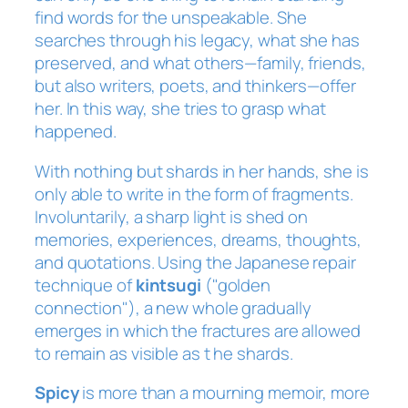
g
find words for the unspeakable. She
-
searches through his legacy, what she has
E
preserved, and what others—family, friends,
e
but also writers, poets, and thinkers—offer
n
her. In this way, she tries to grasp what
m
happened.
o
e
With nothing but shards in her hands, she is
d
only able to write in the form of fragments.
e
Involuntarily, a sharp light is shed on
r
memories, experiences, dreams, thoughts,
o
and quotations. Using the Japanese repair
v
technique of
kintsugi
("golden
e
connection"), a new whole gradually
r
emerges in which the fractures are allowed
d
to remain as visible as
t
he shards.
e
Spicy
is more than a mourning memoir, more
z