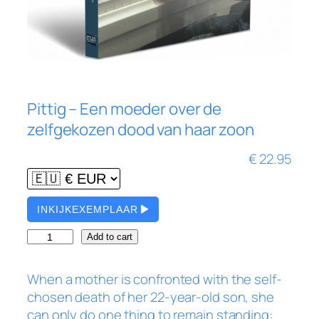
Pittig – Een moeder over de
zelfgekozen dood van haar zoon
€
22.95
INKIJKEXEMPLAAR
P
Add to cart
i
t
When a mother is confronted with the self-
t
chosen death of her 22-year-old son, she
i
can only do one thing to remain standing: