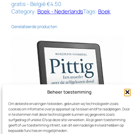
gratis - België €4.50
a
Category:
Boek - Nederlands
Tags:
Boek
a
r
z
Gerelateerde producten
o
o
n
q
u
a
n
t
Beheer toestemming
i
t
Om de beste ervaringen te bieden, gebruiken wij technologieën zoals
y
cookies om informatie over je apparaat op te slaan en/of te raadplegen. Door
in te stemmen met deze technologieën kunnen wij gegevens zoals
surfgedrag of unieke ID's op deze site verwerken. Als je geen toestemming
geeft of uw toestemming intrekt, kan dit een nadelige invloed hebben op
bepaalde functies en mogelijkheden.