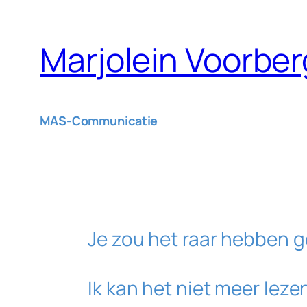
Ga
naar
Marjolein Voorber
de
inhoud
MAS-Communicatie
Je zou het raar hebben g
Ik kan het niet meer leze