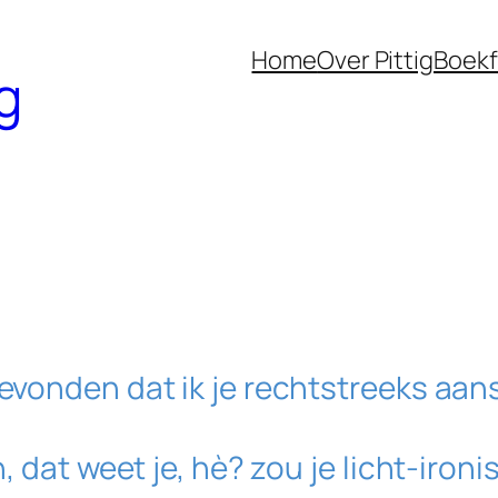
Home
Over Pittig
Boek
g
evonden dat ik je rechtstreeks aan
n, dat weet je, hè? zou je licht-ir