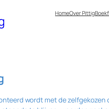
Home
Over Pittig
Boek
g
g
teerd wordt met de zelfgekozen d