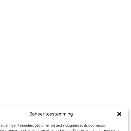
Beheer toestemming
ervaringen te bieden, gebruiken wij technologieën zoals cookies om
ver je apparaat op te slaan en/of te raadplegen. Door in te stemmen met deze