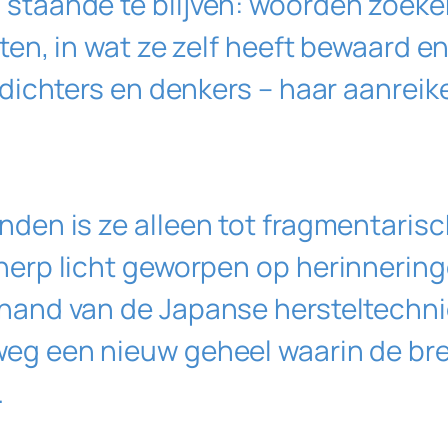
staande te blijven: woorden zoeke
ten, in wat ze zelf heeft bewaard e
 dichters en denkers – haar aanreike
den is ze alleen tot fragmentarisch
herp licht geworpen op herinnering
 hand van de Japanse hersteltechn
eg een nieuw geheel waarin de bre
.