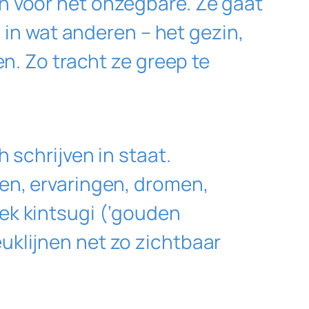
n voor het onzegbare. Ze gaat
n in wat anderen – het gezin,
n. Zo tracht ze greep te
 schrijven in staat.
en, ervaringen, dromen,
iek
kintsugi
(‘gouden
uklijnen net zo zichtbaar