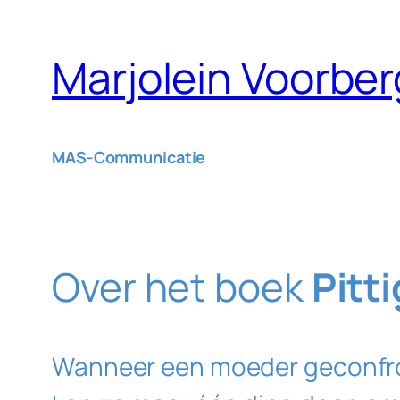
Ga
naar
Marjolein Voorber
de
inhoud
MAS-Communicatie
Over het boek
Pitti
Wanneer een moeder geconfron