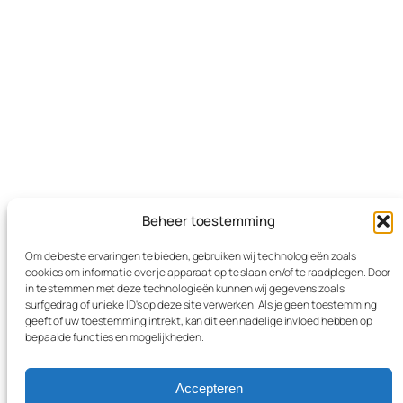
Beheer toestemming
Om de beste ervaringen te bieden, gebruiken wij technologieën zoals
cookies om informatie over je apparaat op te slaan en/of te raadplegen. Door
in te stemmen met deze technologieën kunnen wij gegevens zoals
surfgedrag of unieke ID's op deze site verwerken. Als je geen toestemming
geeft of uw toestemming intrekt, kan dit een nadelige invloed hebben op
bepaalde functies en mogelijkheden.
Accepteren